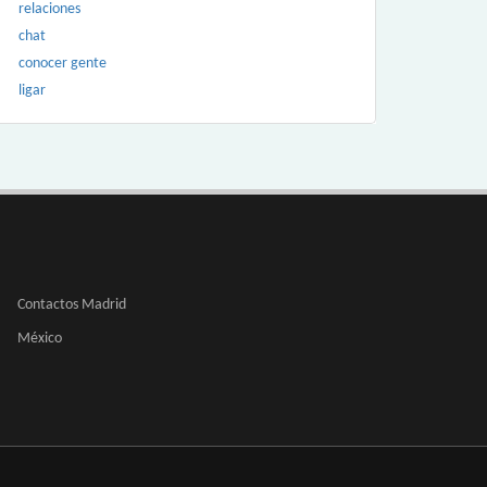
relaciones
chat
conocer gente
ligar
Contactos Madrid
México