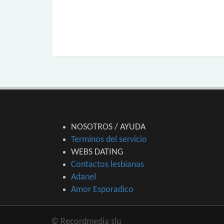
NOSOTROS / AYUDA
Terminos del servicio
WEBS DATING
Contactos lesbianas
Adanel
Amor Esporadico
© Recordmedia slu