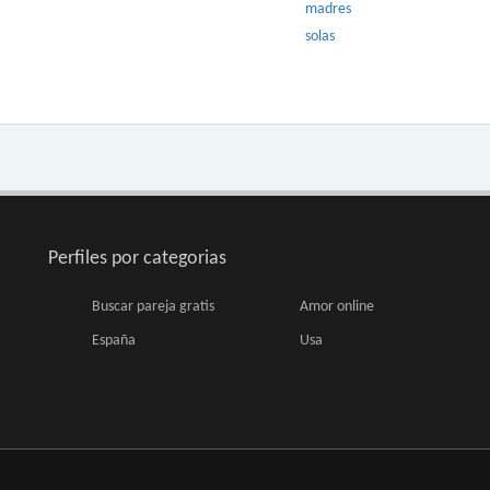
madres
solas
Perfiles por categorias
Buscar pareja gratis
Amor online
España
Usa