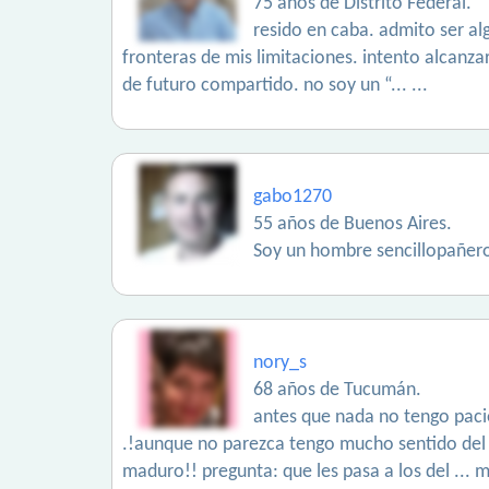
75 años de Distrito Federal.
resido en caba. admito ser al
fronteras de mis limitaciones. intento alcanza
de futuro compartido. no soy un “... ...
gabo1270
55 años de Buenos Aires.
Soy un hombre sencillopañero,
nory_s
68 años de Tucumán.
antes que nada no tengo paci
.!aunque no parezca tengo mucho sentido del h
maduro!! pregunta: que les pasa a los del ... 