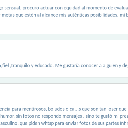
go sensual. procuro actuar con equidad al momento de evaluar 
r metas que estén al alcance mis auténticas posibilidades. mi 
fiel ,tranquilo y educado. Me gustaría conocer a alguien y d
encia para mentirosos, boludos o ca...s que son tan loser qu
umor. sin fotos no respondo mensajes . sino te gustó mi prese
masculino, que piden whtsp para enviar fotos de sus partes ínt