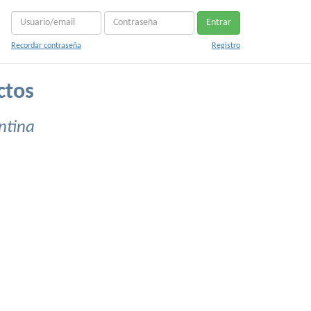
Entrar
Recordar contraseña
Registro
ctos
ntina