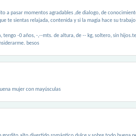
 invito a pasar momentos agradables ,de dialogo, de conocimien
ue te sientas relajada, contenida y si la magia hace su traba
tengo -0 años, -,--mts. de altura, de -- kg, soltero, sin hijos
considerarme. besos
buena mujer con mayúsculas
gordito alto divertido romántico dulce y sobre todo buena 