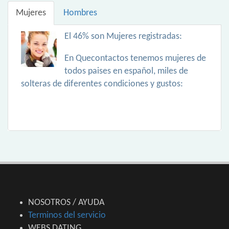
Mujeres
Hombres
El 46% son Mujeres registradas:
En Quecontactos tenemos mujeres de
todos paises en español, miles de
solteras de diferentes condiciones y gustos:
NOSOTROS / AYUDA
Terminos del servicio
WEBS DATING