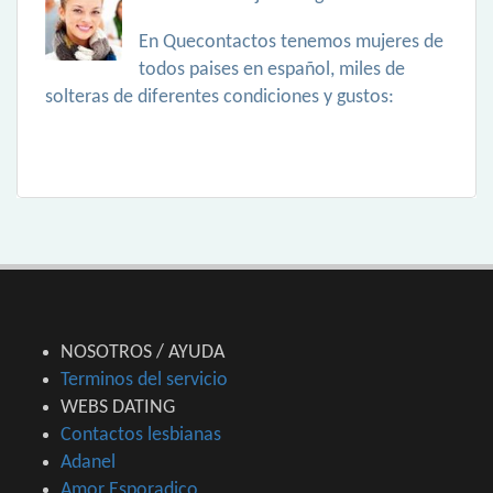
En Quecontactos tenemos mujeres de
todos paises en español, miles de
solteras de diferentes condiciones y gustos:
NOSOTROS / AYUDA
Terminos del servicio
WEBS DATING
Contactos lesbianas
Adanel
Amor Esporadico