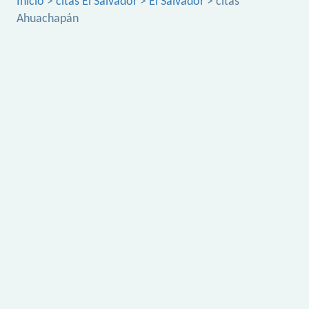
Inicio
>
citas El Salvador
>
El Salvador
> citas
Ahuachapán