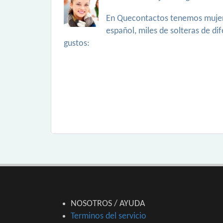
En Quecontactos tenemos mujer
español, miles de solteras de di
gustos:
NOSOTROS / AYUDA
Terminos del servicio