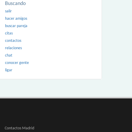
Buscando
salir
hacer amigos
buscar pareja
citas
contactos
relaciones
chat
conocer gente
ligar
Contactos Madrid