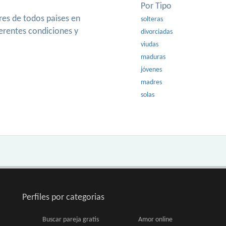
Por Tipo
es de todos paises en
solteras
ferentes condiciones y
divorciadas
viudas
maduras
jóvenes
madres
solas
Perfiles por categorias
Buscar pareja gratis
Amor online