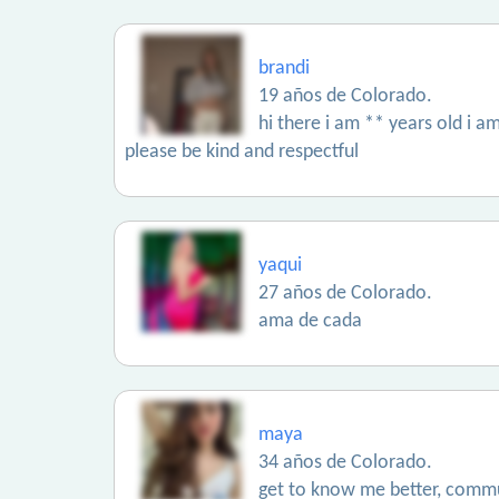
brandi
19 años de Colorado.
hi there i am ** years old i 
please be kind and respectful
yaqui
27 años de Colorado.
ama de cada
maya
34 años de Colorado.
get to know me better, commu