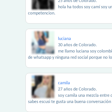
25 años de Colorado.
hola ha todos soy camí soy un
competencion.
luciana
30 años de Colorado.
me llamo luciana soy colombia
de whatsapp y ninguna red social porque no lo 
camila
27 años de Colorado.
soy camila una mezcla entre d
sabes escusi te gusta una buena conversación 