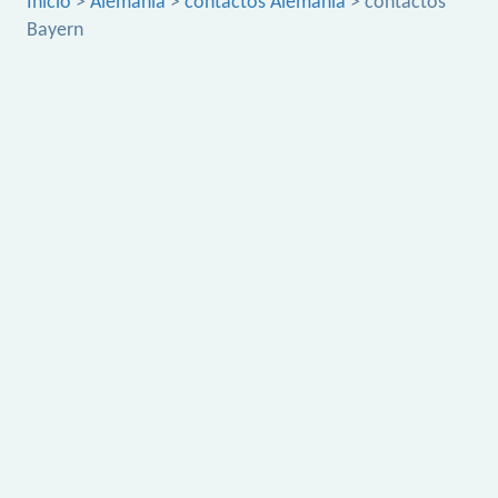
Inicio
>
Alemania
>
contactos Alemania
> contactos
Bayern