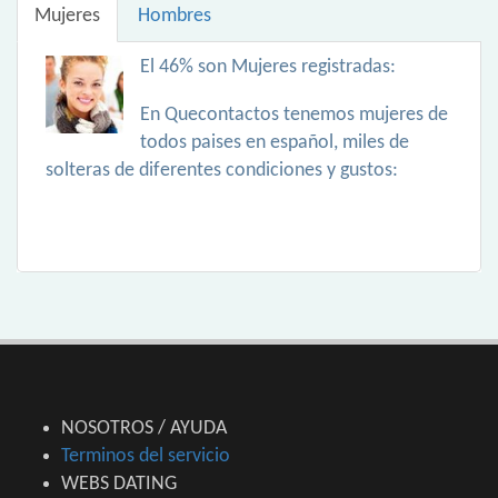
Mujeres
Hombres
El 46% son Mujeres registradas:
En Quecontactos tenemos mujeres de
todos paises en español, miles de
solteras de diferentes condiciones y gustos:
NOSOTROS / AYUDA
Terminos del servicio
WEBS DATING