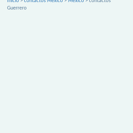
Inicio
>
contactos México
>
México
> contactos
Guerrero