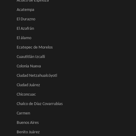
Aculco de Espinoza
Acatempa
El Durazno
El Azafrán
El álamo
Ecatepec de Morelos
Cuautitlán Izcalli
Colonia Nueva
Ciudad Netzahualcóyotl
Ciudad Juárez
Chiconcuac
Chalco de Díaz Covarrubias
Carmen
Buenos Aires
Benito Juárez