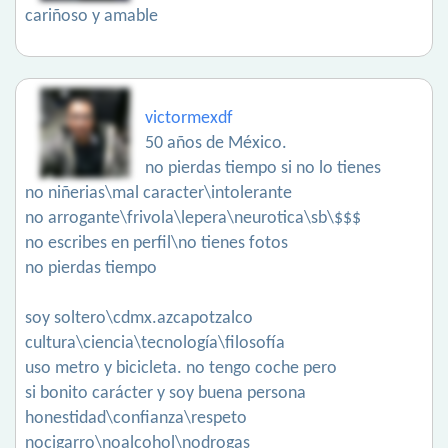
cariñoso y amable
victormexdf
50 años de México.
no pierdas tiempo si no lo tienes
no niñerias\mal caracter\intolerante
no arrogante\frivola\lepera\neurotica\sb\$$$
no escribes en perfil\no tienes fotos
no pierdas tiempo
soy soltero\cdmx.azcapotzalco
cultura\ciencia\tecnología\filosofía
uso metro y bicicleta. no tengo coche pero
si bonito carácter y soy buena persona
honestidad\confianza\respeto
nocigarro\noalcohol\nodrogas