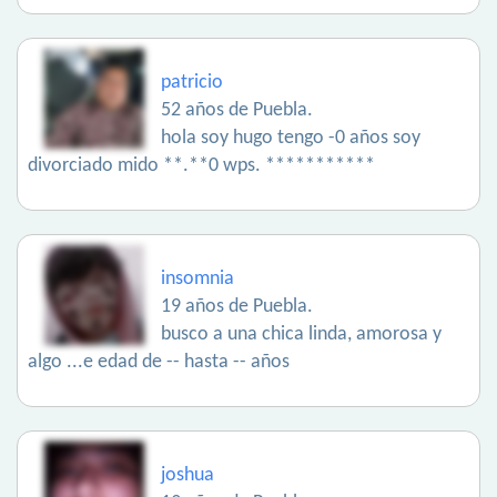
patricio
52 años de Puebla.
hola soy hugo tengo -0 años soy
divorciado mido **.**0 wps. ***********
insomnia
19 años de Puebla.
busco a una chica linda, amorosa y
algo ...e edad de -- hasta -- años
joshua