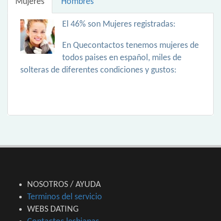
Mujeres
Hombres
El 46% son Mujeres registradas:
En Quecontactos tenemos mujeres de
todos paises en español, miles de
solteras de diferentes condiciones y gustos:
NOSOTROS / AYUDA
Terminos del servicio
WEBS DATING