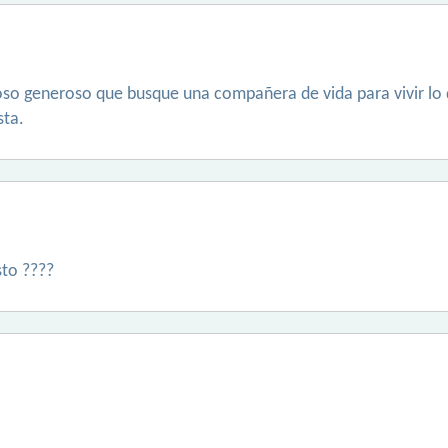
 generoso que busque una compañera de vida para vivir lo que
sta.
sto ????