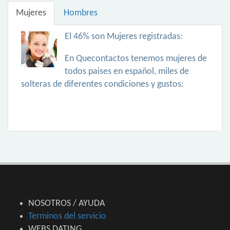
Mujeres
Hombres
El 46% son Mujeres registradas:
En Quecontactos tenemos mujeres de
todos paises en español, miles de
solteras de diferentes condiciones y gustos:
NOSOTROS / AYUDA
Terminos del servicio
WEBS DATING