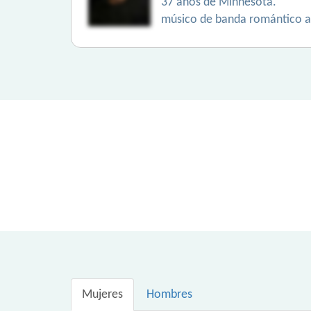
37 años de Minnesota.
músico de banda romántico ap
Mujeres
Hombres