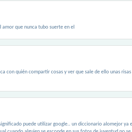
l amor que nunca tubo suerte en el
ca con quién compartir cosas y ver que sale de ello unas ris
ignificado puede utilizar google.. un diccionario alomejor ya 
ctual,cuando alguien se esconde en sus fotos de juventud no 