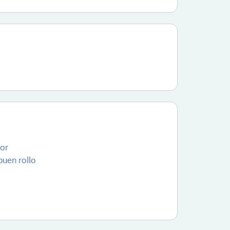
mor
buen rollo