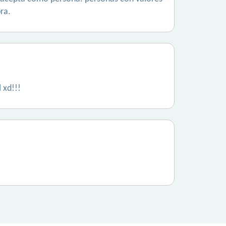
ra.
 xd!!!