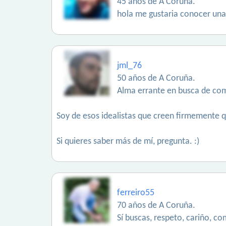
45 años de A Coruña.
hola me gustaria conocer una 
jml_76
50 años de A Coruña.
Alma errante en busca de co
Soy de esos idealistas que creen firmemente qu
Si quieres saber más de mí, pregunta. :)
ferreiro55
70 años de A Coruña.
Sí buscas, respeto, cariño, c