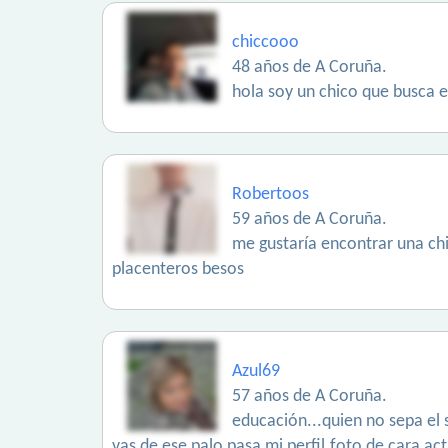
chiccooo
48 años de A Coruña.
hola soy un chico que busca e
Robertoos
59 años de A Coruña.
me gustaría encontrar una chi
placenteros besos
Azul69
57 años de A Coruña.
educación...quien no sepa el s
vas de ese palo pasa mi perfil.foto de cara a