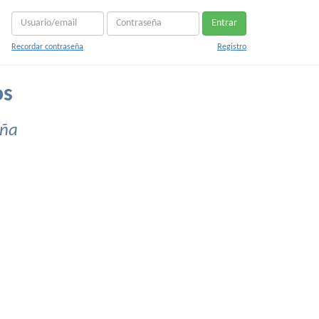
Entrar
Recordar contraseña
Registro
os
uña