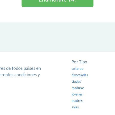
Enamorate YA!
Por Tipo
es de todos paises en
solteras
ferentes condiciones y
divorciadas
viudas
maduras
jóvenes
madres
solas