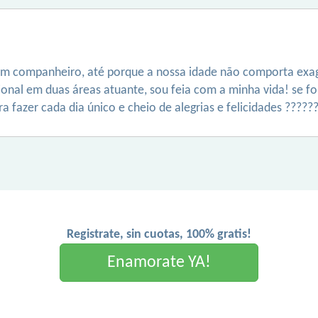
um companheiro, até porque a nossa idade não comporta exag
sional em duas áreas atuante, sou feia com a minha vida! se f
 fazer cada dia único e cheio de alegrias e felicidades ?????
Registrate, sin cuotas, 100% gratis!
Enamorate YA!