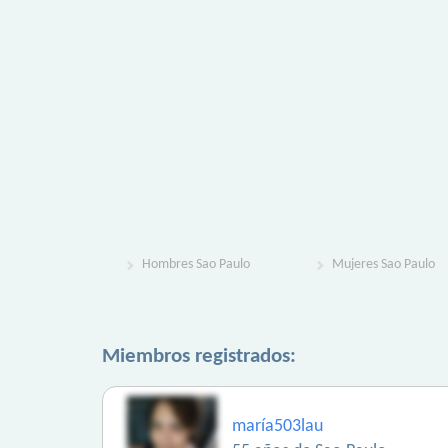
Hombres Sao Paulo
Mujeres Sao Paulo
Miembros registrados:
maría503lau