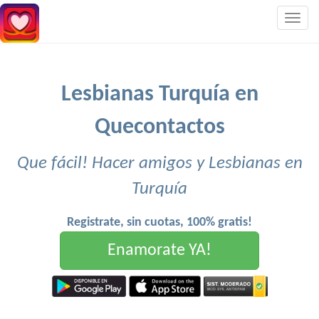
Togg
navig
Lesbianas Turquía en
Quecontactos
Que fácil! Hacer amigos y Lesbianas en
Turquía
Registrate, sin cuotas, 100% gratis!
Enamorate YA!