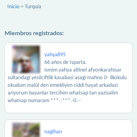
Inicio
> Turquía
Miembros registrados:
yahya895
66 años de Isparta.
ismim yahya altinel afyonkarahisar
sultandagi yesilciftlik kasabasi asagi mahno 0- ilkokulu
okudum malûl den emekliyim ciddi hayat arkadasi
ariyorum bayanlar tercihim whatsap tan yazisalim
whatsap numaram ***-.***.-0.--
nagihan