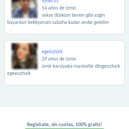
ismet35
54 años de Izmir.
sekse düsküm benim gibi azgin
bayanlari bekliyorum sabaha kadar zevke gelelim
egeöztürk
29 años de Izmir.
izmir karsiyaka mavisehir dtegeozturk
egeeozturk
Registrate, sin cuotas, 100% gratis!