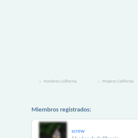
Hombres California
Mujeres California
Miembros registrados:
screw