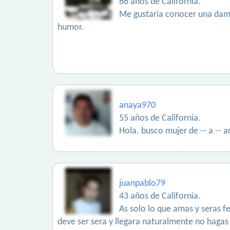
66 años de California.
Me gustaria conocer una dama
humor.
anaya970
55 años de California.
Hola. busco mujer de -- a -- a
juanpablo79
43 años de California.
As solo lo que amas y seras f
deve ser sera y llegara naturalmente no hagas