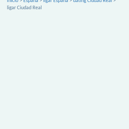
Inicio
>
España
>
ligar España
>
dating Ciudad Real
>
ligar Ciudad Real