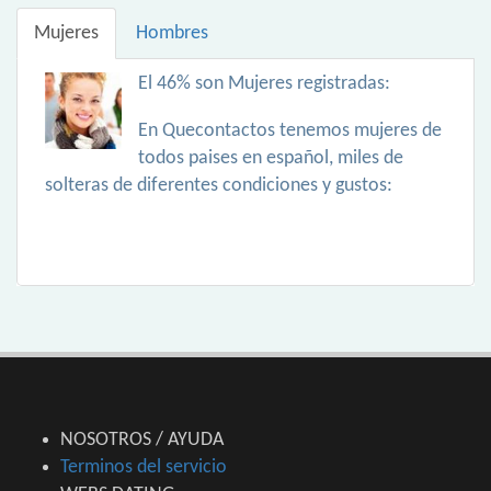
Mujeres
Hombres
El 46% son Mujeres registradas:
En Quecontactos tenemos mujeres de
todos paises en español, miles de
solteras de diferentes condiciones y gustos:
NOSOTROS / AYUDA
Terminos del servicio