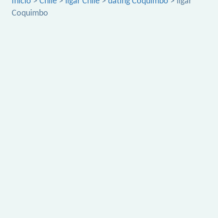
Inicio
>
Chile
>
ligar Chile
>
dating Coquimbo
> ligar
Coquimbo