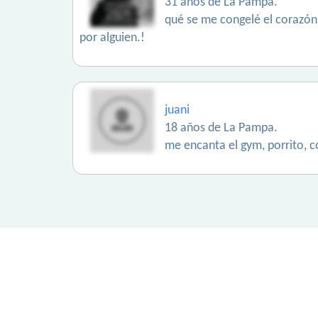
31 años de La Pampa.
qué se me congelé el corazón,
por alguien.!
juani
18 años de La Pampa.
me encanta el gym, porrito, co