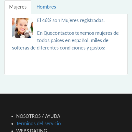
Mujeres
Hombres
El 46% son Mujeres registradas:
En Quecontactos tenemos mujeres de
todos paises en español, miles de
solteras de diferentes condiciones y gustos:
NOSOTROS / AYUDA
Terminos del servicio
WEBS DATING