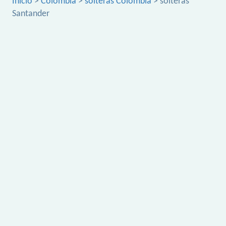
Inicio
>
Colombia
>
solteras Colombia
> solteras
Santander