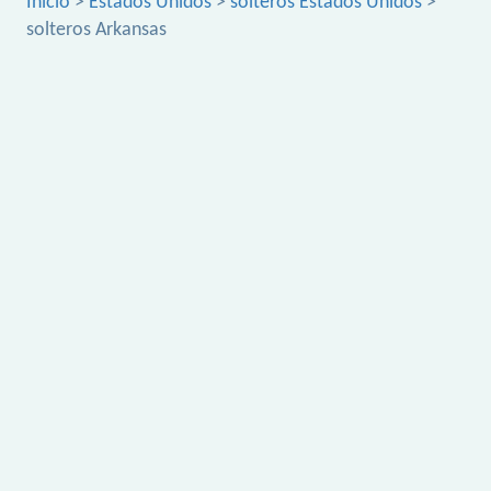
Inicio
>
Estados Unidos
>
solteros Estados Unidos
>
solteros Arkansas