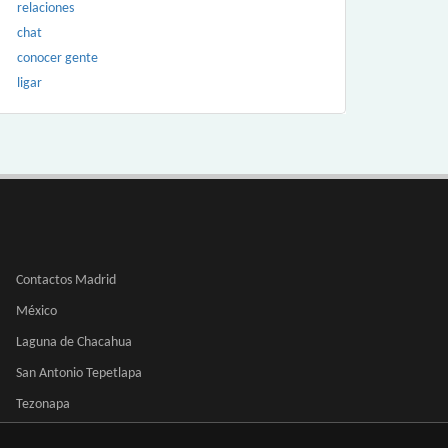
relaciones
chat
conocer gente
ligar
Contactos Madrid
México
Laguna de Chacahua
San Antonio Tepetlapa
Tezonapa