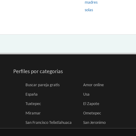
madres
solas
Perfiles por categorias
Buscar pareja gratis
Amor online
España
Usa
Tuxtepec
El Zapote
Miramar
Ometepec
San Francisco Telixtlahuaca
San Jeronimo