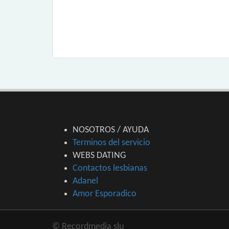
NOSOTROS / AYUDA
Terminos del servicio
WEBS DATING
Contactos lesbianas
Adanel
Amor Esporadico
© Recordmedia slu