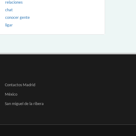
relaciones
chat
conocer gente
ligar
Contactos Madrid
México
San miguel de la ribera