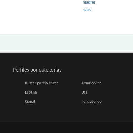
madres
solas
Perfiles por categorias
Buscar pareja gratis
Amor online
España
Usa
Cional
Peñausende