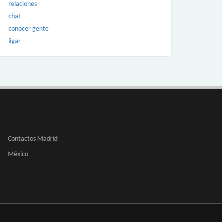
relaciones
chat
conocer gente
ligar
Contactos Madrid
México