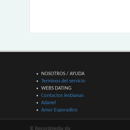
NOSOTROS / AYUDA
Terminos del servicio
WEBS DATING
Contactos lesbianas
Adanel
Amor Esporadico
© Recordmedia slu