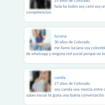
25 años de Colorado.
hola ha todos soy camí soy un
competencion.
luciana
30 años de Colorado.
me llamo luciana soy colombia
de whatsapp y ninguna red social porque no lo 
camila
27 años de Colorado.
soy camila una mezcla entre d
sabes escusi te gusta una buena conversación 