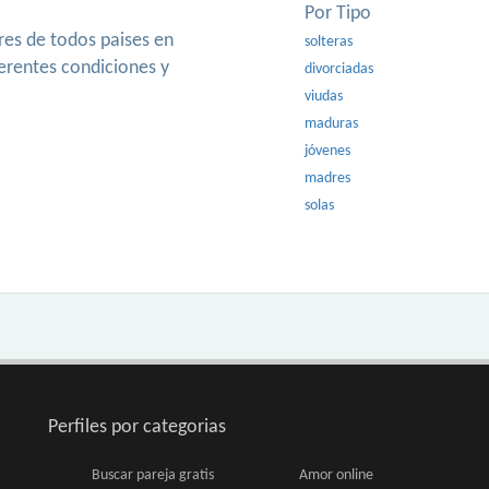
Por Tipo
es de todos paises en
solteras
ferentes condiciones y
divorciadas
viudas
maduras
jóvenes
madres
solas
Perfiles por categorias
Buscar pareja gratis
Amor online