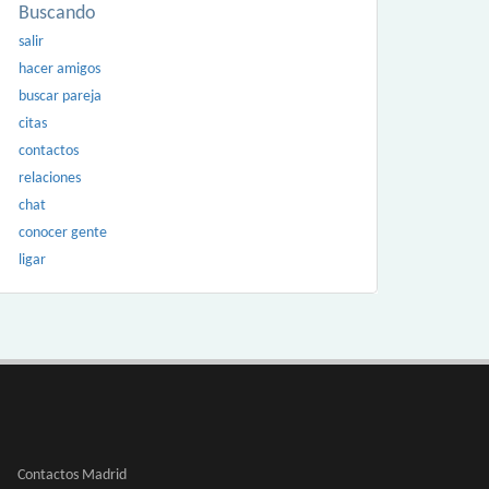
Buscando
salir
hacer amigos
buscar pareja
citas
contactos
relaciones
chat
conocer gente
ligar
Contactos Madrid