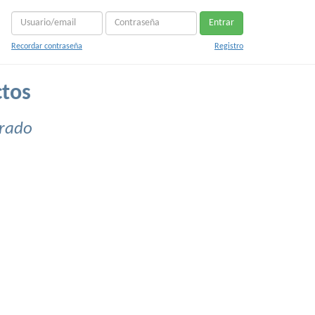
Entrar
Recordar contraseña
Registro
ctos
orado