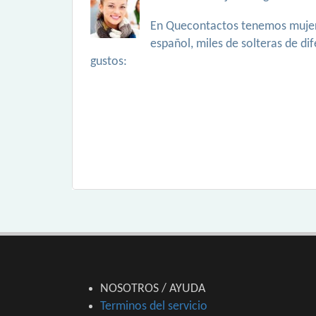
En Quecontactos tenemos mujer
español, miles de solteras de di
gustos:
NOSOTROS / AYUDA
Terminos del servicio