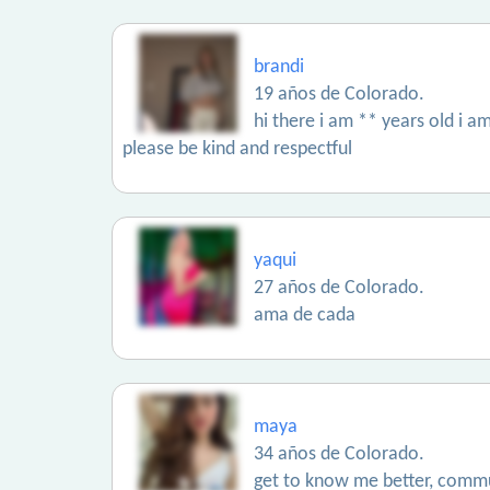
brandi
19 años de Colorado.
hi there i am ** years old i 
please be kind and respectful
yaqui
27 años de Colorado.
ama de cada
maya
34 años de Colorado.
get to know me better, commu