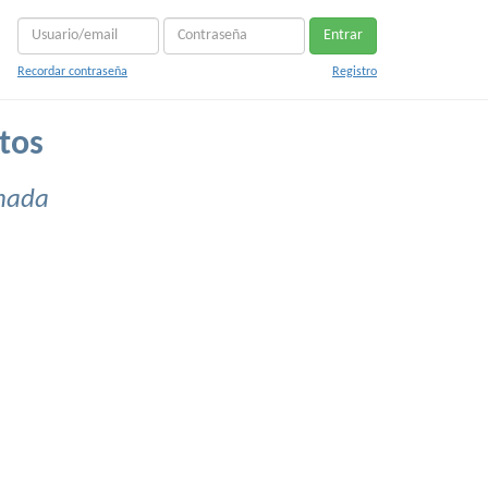
Entrar
Recordar contraseña
Registro
tos
anada