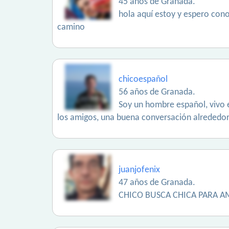
45 años de Granada.
hola aquí estoy y espero con
camino
chicoespañol
56 años de Granada.
Soy un hombre español, vivo en
los amigos, una buena conversación alrededo
juanjofenix
47 años de Granada.
CHICO BUSCA CHICA PARA AM