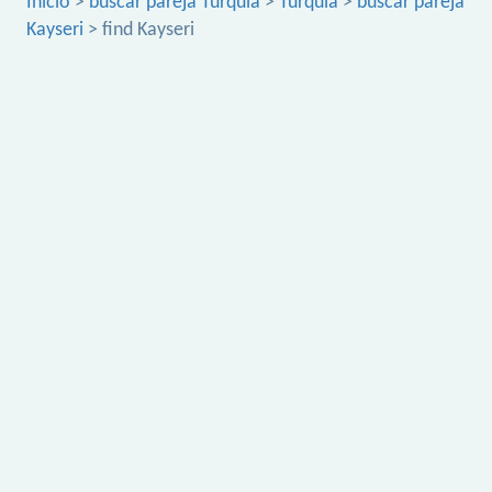
Inicio
>
buscar pareja Turquía
>
Turquía
>
buscar pareja
Kayseri
> find Kayseri