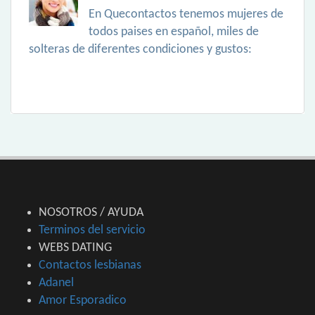
En Quecontactos tenemos mujeres de
todos paises en español, miles de
solteras de diferentes condiciones y gustos:
NOSOTROS / AYUDA
Terminos del servicio
WEBS DATING
Contactos lesbianas
Adanel
Amor Esporadico