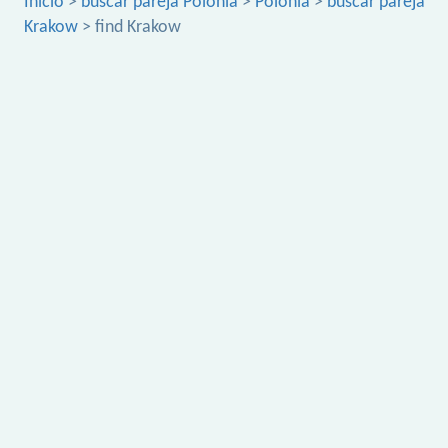
Inicio
>
buscar pareja Polonia
>
Polonia
>
buscar pareja
Krakow
> find Krakow