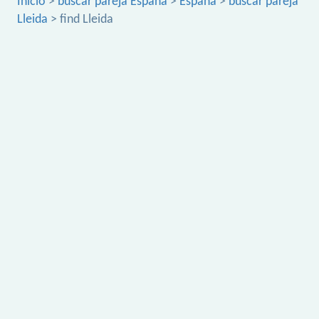
Inicio
>
buscar pareja España
>
España
>
buscar pareja
Lleida
> find Lleida