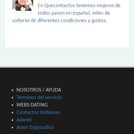
En Quecontactos tenemos mujeres de
todos paises en español, miles de
solteras de diferentes condiciones y gustos:
NOSOTROS / AYUDA
Terminos del servicio
WEBS DATING
Contactos lesbianas
Adanel
Amor Esporadico