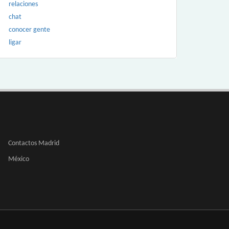
relaciones
chat
conocer gente
ligar
Contactos Madrid
México