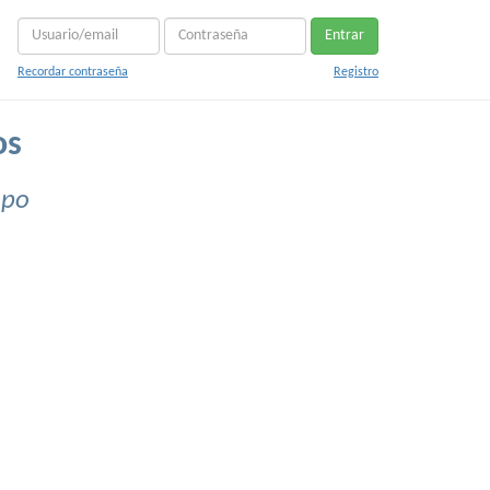
Entrar
Recordar contraseña
Registro
os
apo