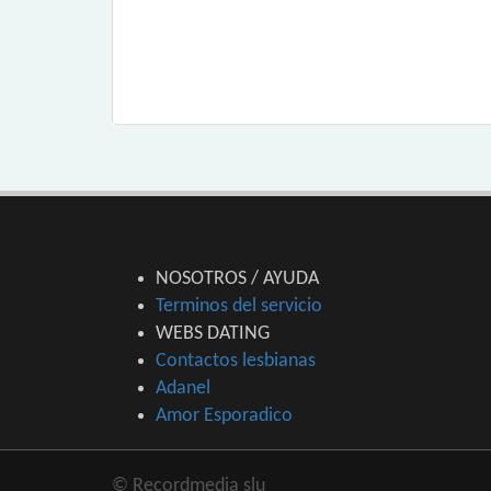
NOSOTROS / AYUDA
Terminos del servicio
WEBS DATING
Contactos lesbianas
Adanel
Amor Esporadico
© Recordmedia slu