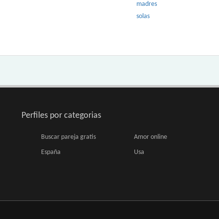
madres
solas
Perfiles por categorias
Buscar pareja gratis
Amor online
España
Usa