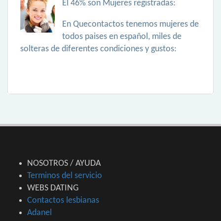
El 46% son Mujeres registradas:
En Quecontactos tenemos mujeres de
todos paises en español, miles de
solteras de diferentes condiciones y gustos:
NOSOTROS / AYUDA
Terminos del servicio
WEBS DATING
Contactos lesbianas
Adanel