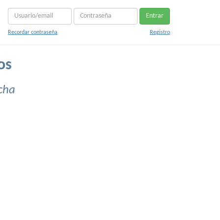
Entrar
Recordar contraseña
Registro
os
cha