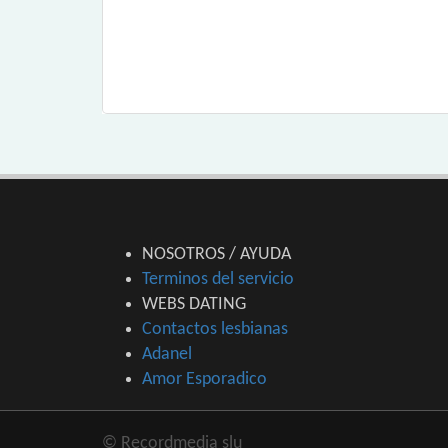
NOSOTROS / AYUDA
Terminos del servicio
WEBS DATING
Contactos lesbianas
Adanel
Amor Esporadico
© Recordmedia slu