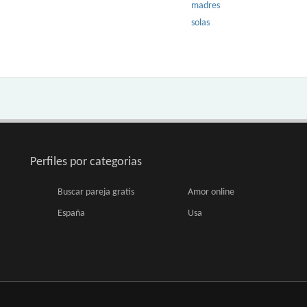
madres
solas
Perfiles por categorias
Buscar pareja gratis
Amor online
España
Usa