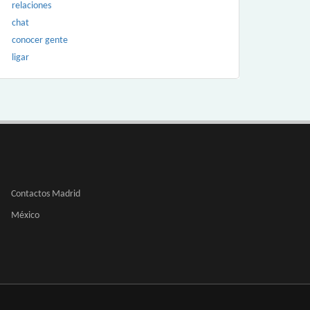
relaciones
chat
conocer gente
ligar
Contactos Madrid
México