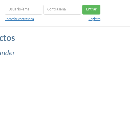
Entrar
Recordar contraseña
Registro
ctos
ander