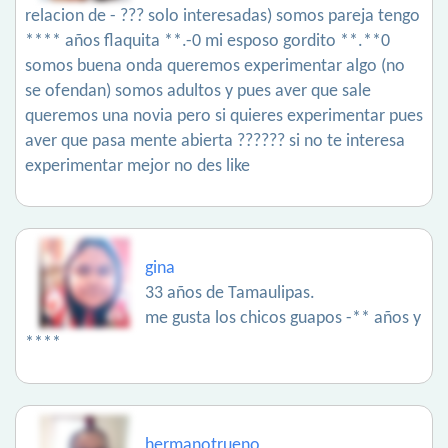
relacion de - ??? solo interesadas) somos pareja tengo
**** años flaquita **.-0 mi esposo gordito **.**0
somos buena onda queremos experimentar algo (no
se ofendan) somos adultos y pues aver que sale
queremos una novia pero si quieres experimentar pues
aver que pasa mente abierta ?????? si no te interesa
experimentar mejor no des like
gina
33 años de Tamaulipas.
me gusta los chicos guapos -** años y
****
hermanotrueno