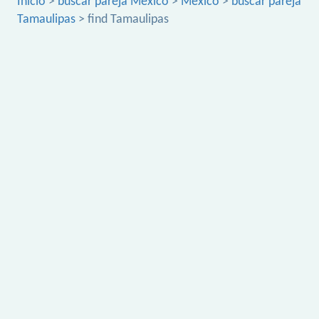
Inicio
>
buscar pareja México
>
México
>
buscar pareja
Tamaulipas
> find Tamaulipas