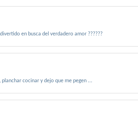
divertido en busca del verdadero amor ??????
, planchar cocinar y dejo que me pegen ...