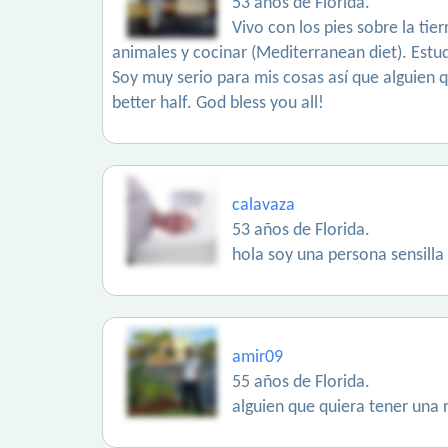
53 años de Florida.
Vivo con los pies sobre la tie
animales y cocinar (Mediterranean diet). Estu
Soy muy serio para mis cosas así que alguien qu
better half. God bless you all!
calavaza
53 años de Florida.
hola soy una persona sensilla
amir09
55 años de Florida.
alguien que quiera tener una r