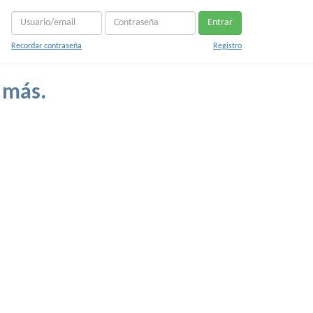
Entrar
Recordar contraseña
Registro
 más.