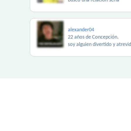
busco una relacion seria
alexander04
22 años de Concepción.
soy alguien divertido y atrev