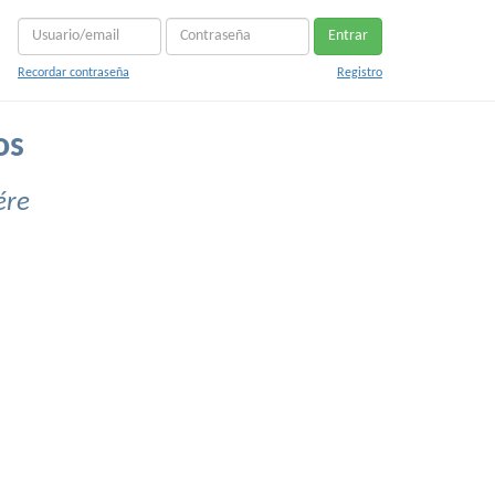
Entrar
Recordar contraseña
Registro
os
ére