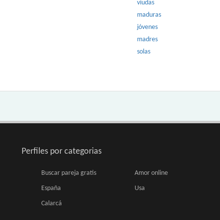
viudas
maduras
jóvenes
madres
solas
Perfiles por categorias
Buscar pareja gratis
Amor online
España
Usa
Calarcá