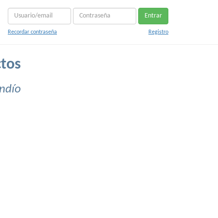
Entrar
Recordar contraseña
Registro
tos
indío