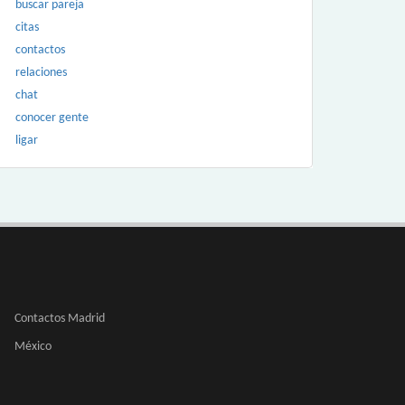
buscar pareja
citas
contactos
relaciones
chat
conocer gente
ligar
Contactos Madrid
México