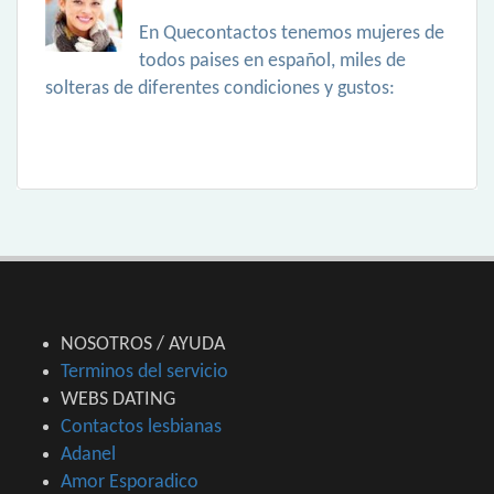
En Quecontactos tenemos mujeres de
todos paises en español, miles de
solteras de diferentes condiciones y gustos:
NOSOTROS / AYUDA
Terminos del servicio
WEBS DATING
Contactos lesbianas
Adanel
Amor Esporadico