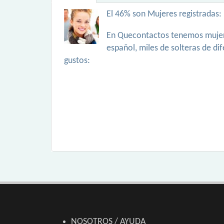
El 46% son Mujeres registradas:
En Quecontactos tenemos mujer
español, miles de solteras de di
gustos:
NOSOTROS / AYUDA