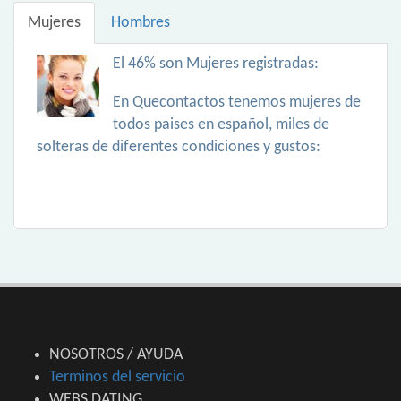
Mujeres
Hombres
El 46% son Mujeres registradas:
En Quecontactos tenemos mujeres de
todos paises en español, miles de
solteras de diferentes condiciones y gustos:
NOSOTROS / AYUDA
Terminos del servicio
WEBS DATING