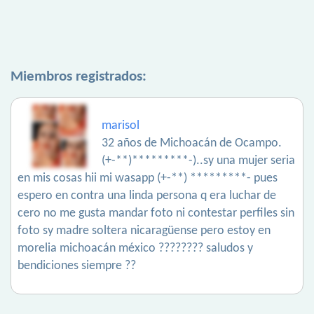
Miembros registrados:
marisol
32 años de Michoacán de Ocampo.
(+-**)*********-)..sy una mujer seria
en mis cosas hii mi wasapp (+-**) *********- pues
espero en contra una linda persona q era luchar de
cero no me gusta mandar foto ni contestar perfiles sin
foto sy madre soltera nicaragüense pero estoy en
morelia michoacán méxico ???????? saludos y
bendiciones siempre ??