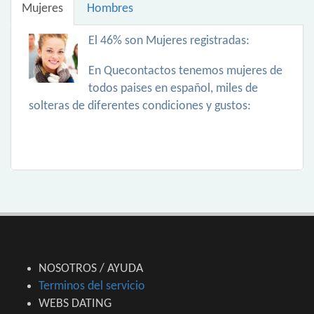
Mujeres
Hombres
El 46% son Mujeres registradas:
En Quecontactos tenemos mujeres de
todos paises en español, miles de
solteras de diferentes condiciones y gustos:
NOSOTROS / AYUDA
Terminos del servicio
WEBS DATING