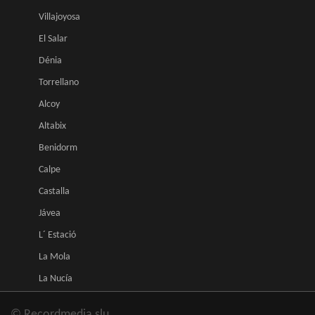
Villajoyosa
El Salar
Dénia
Torrellano
Alcoy
Altabix
Benidorm
Calpe
Castalla
Jávea
L´ Estació
La Mola
La Nucía
© Recordmedia slu