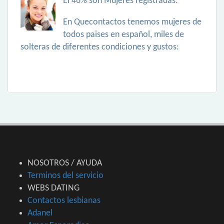
El 46% son Mujeres registradas:
En Quecontactos tenemos mujeres de
todos paises en español, miles de
solteras de diferentes condiciones y gustos:
NOSOTROS / AYUDA
Terminos del servicio
WEBS DATING
Contactos lesbianas
Adanel